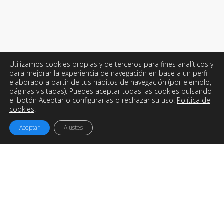
Utilizamos cookies propias y de terceros para fines analíticos y
para mejorar la experiencia de navegación en base a un perfil
elaborado a partir de tus hábitos de navegación (por ejemplo,
páginas visitadas). Puedes aceptar todas las cookies pulsando
el botón Aceptar o configurarlas o rechazar su uso.
Política de
cookies
.
Aceptar
Ajustes
Easyworks
es una empresa de
Ingeniería, Consultoría y
Desarrollo de Proyectos
con sede en Galicia pero
trabajando para todo el mundo.
Ofrecemos soluciones y servicios para maximizar el