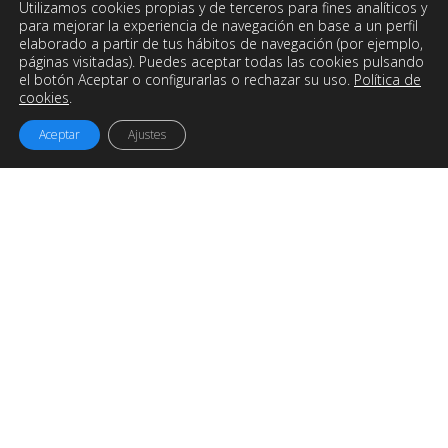
Utilizamos cookies propias y de terceros para fines analíticos y
para mejorar la experiencia de navegación en base a un perfil
elaborado a partir de tus hábitos de navegación (por ejemplo,
páginas visitadas). Puedes aceptar todas las cookies pulsando
el botón Aceptar o configurarlas o rechazar su uso.
Política de
cookies
.
Aceptar
Ajustes
Easyworks
es una empresa de
Ingeniería, Consultoría y
Desarrollo de Proyectos
con sede en Galicia pero
trabajando para todo el mundo.
Ofrecemos soluciones y servicios para maximizar el
potencial de tu empresa y optimizar los procesos
industriales.