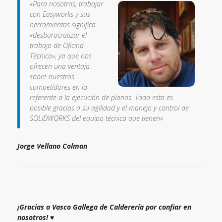
Una vez obtenido el modelo 3D, hemos procedido a la
generación de toda la documentación necesaria para la
aprobación, corte, conformado y montaje.
«Para nosotros, trabajar
con Easyworks y sus
herramientas significa
«desburocratizar el
trabajo de Oficina
Técnica», ya que nos
ofrecen una ventaja
sobre nuestros
competidores en lo
referente a la ejecución de planos. Todo esto es
posible gracias a su agilidad y el manejo y control de
SOLIDWORKS del equipo técnico que tienen»
Jorge Vellano Colman