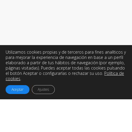
Utilizamos cookies propias y de terceros para fines analíticos y
para mejorar la experiencia de navegación en base a un perfil
elaborado a partir de tus hábitos de navegación (por ejemplo,
páginas visitadas). Puedes aceptar todas las cookies pulsando
el botón Aceptar o configurarlas o rechazar su uso.
Política de
cookies
.
Aceptar
Ajustes
Easyworks
es una empresa de
Ingeniería, Consultoría y
Desarrollo de Proyectos
con sede en Galicia pero