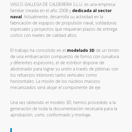
cliente.
Servicios:
Realizacion de
ingenieria inversa,
modelado 3D, despiece y planos de fabricacion
del
timón para el buque.
VASCO GALLEGA DE CALDERERIA S.L.U. es una empresa
familiar creada en el año 2008 y
dedicada al sector
naval
. Actualmente, desarrolla su actividad en la
fabricación de equipos de propulsión naval, soldaduras
especiales y proyectos que requieran plazos de entrega
cortos con niveles de calidad altos.
El trabajo ha consistido en el
modelado 3D
de un timón
de una embarcación compuesto de forros con curvatura
y diferentes espesores, el de estribor dispone de
abotonado para lograr su unión a través de pletinas con
los refuerzos interiores tanto verticales como
horizontales. La misión de los núcleos macizos
mecanizados será alojar el componente de eje.