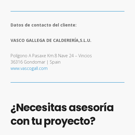
¡Gracias a Vasco Gallega d
e Calderería por confiar en
nosotros! ♥
Datos de contacto del cliente:
VASCO GALLEGA DE CALDERERÍA,S.L.U.
Polígono A Pasaxe Km.8 Nave 24 – Vincios
36316 Gondomar | Spain
www.vascogall.com