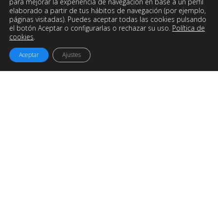
para mejorar la experiencia de navegación en base a un perfil
elaborado a partir de tus hábitos de navegación (por ejemplo,
páginas visitadas). Puedes aceptar todas las cookies pulsando
el botón Aceptar o configurarlas o rechazar su uso.
Política de
cookies
.
Aceptar
Ajustes
Easyworks
es una empresa de
Ingeniería, Consultoría y
Desarrollo de Proyectos
con sede en Galicia pero
trabajando para todo el mundo.
Ofrecemos soluciones y servicios para maximizar el
potencial de tu empresa y optimizar los procesos
industriales.