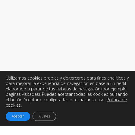
Utilizamos cookies propias y de terceros para fines analíticos y
para mejorar la experiencia de navegación en base a un perfil
elaborado a partir de tus hábitos de navegación (por ejemplo,
páginas visitadas). Puedes aceptar todas las cookies pulsando
el botón Aceptar o configurarlas o rechazar su uso.
Política de
cookies
.
Aceptar
Ajustes