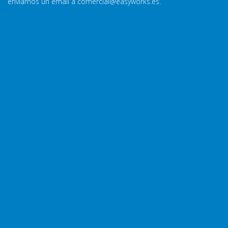
enviarnos un email a
comercial@easyworks.es
.